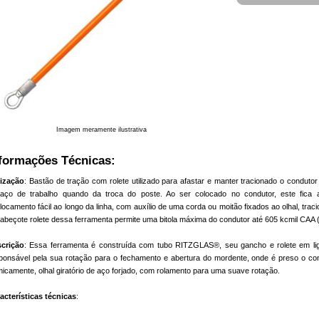
Imagem meramente ilustrativa
formações Técnicas:
lização
: Bastão de tração com rolete utilizado para afastar e manter tracionado o conduto
aço de trabalho quando da troca do poste. Ao ser colocado no condutor, este fica a
locamento fácil ao longo da linha, com auxílio de uma corda ou moitão fixados ao olhal, traci
abeçote rolete dessa ferramenta permite uma bitola máxima do condutor até 605 kcmil CAA
crição
: Essa ferramenta é construída com tubo RITZGLAS®, seu gancho e rolete em lig
ponsável pela sua rotação para o fechamento e abertura do mordente, onde é preso o con
micamente, olhal giratório de aço forjado, com rolamento para uma suave rotação.
acterísticas técnicas
: