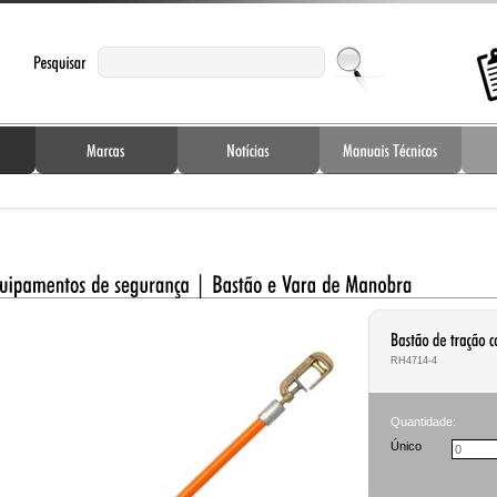
RH4714-4
Quantidade:
Único