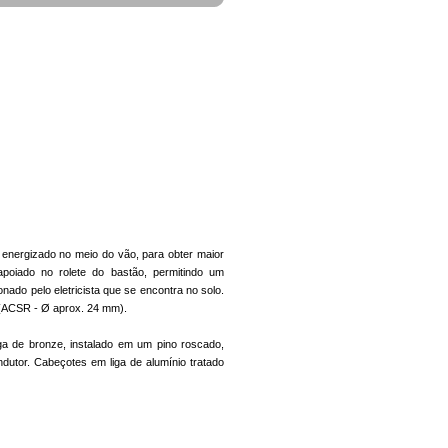
r energizado no meio do vão, para obter maior
poiado no rolete do bastão, permitindo um
onado pelo eletricista que se encontra no solo.
 (ACSR - Ø aprox. 24 mm).
a de bronze, instalado em um pino roscado,
dutor. Cabeçotes em liga de alumínio tratado