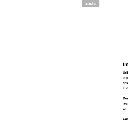
In
Uti
esp
des
O c
Des
res
ter
Car